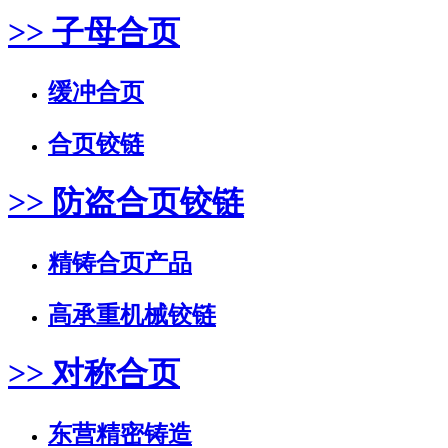
>> 子母合页
缓冲合页
合页铰链
>> 防盗合页铰链
精铸合页产品
高承重机械铰链
>> 对称合页
东营精密铸造